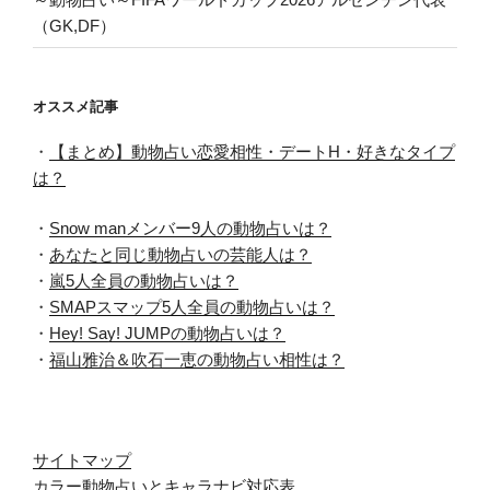
（GK,DF）
オススメ記事
・
【まとめ】動物占い恋愛相性・デートH・好きなタイプ
は？
・
Snow manメンバー9人の動物占いは？
・
あなたと同じ動物占いの芸能人は？
・
嵐5人全員の動物占いは？
・
SMAPスマップ5人全員の動物占いは？
・
Hey! Say! JUMPの動物占いは？
・
福山雅治＆吹石一恵の動物占い相性は？
サイトマップ
カラー動物占いとキャラナビ対応表