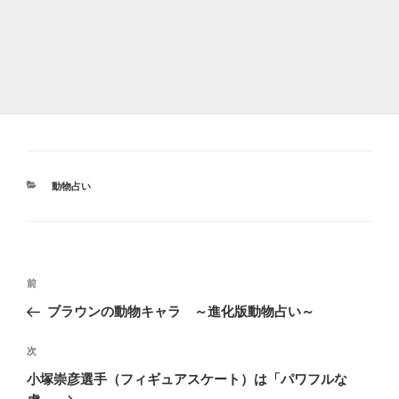
カ
動物占い
テ
ゴ
リ
ー
投
前
前
稿
の
ブラウンの動物キャラ ～進化版動物占い～
ナ
投
ビ
稿
次
次
ゲ
の
小塚崇彦選手（フィギュアスケート）は「パワフルな
投
ー