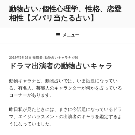
コ
動物占い♪個性心理学、性格、恋愛
ン
相性【ズバリ当たる占い】
テ
ン
ツ
メニュー
へ
ス
キ
投
2018年9月26日
投稿者:
動物占いキャラナビ60
ッ
稿
ドラマ出演者の動物占いキャラ
プ
日:
動物キャラナビ、動物占いでは、いま話題になってい
る、有名人、芸能人のキャラクターが何かを占っている
コーナーがあります。
昨日私が見たときには、まさに今話題になっているドラ
マ、エイジハラスメントの出演者のキャラを鑑定するよ
うになっていました。