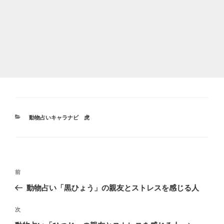
カ
動物占いキャラナビ 虎
テ
ゴ
リ
ー
投
前
前
稿
の
動物占い「黒ひょう」の親友とストレスを感じる人
ナ
投
ビ
稿
次
次
ゲ
の