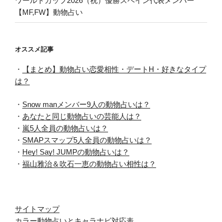
ワールドカップ2026（祝）優勝スペイン代表メンバー
【MF,FW】動物占い
オススメ記事
・
【まとめ】動物占い恋愛相性・デートH・好きなタイプ
は？
・
Snow manメンバー9人の動物占いは？
・
あなたと同じ動物占いの芸能人は？
・
嵐5人全員の動物占いは？
・
SMAPスマップ5人全員の動物占いは？
・
Hey! Say! JUMPの動物占いは？
・
福山雅治＆吹石一恵の動物占い相性は？
サイトマップ
カラー動物占いとキャラナビ対応表