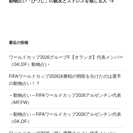
動物占い「ひつじ」の親友とストレスを感じる人
投
ー
稿
シ
ョ
ン
最近の投稿
ワールドカップ2026グループF【オランダ】代表メンバー
（GK,DF）動物占い
FIFAワールドカップ2026決勝戦の明暗を分けたのは選手
の動物占い！？
～動物占い～FIFAワールドカップ2026アルゼンチン代表
（MF,FW）
～動物占い～FIFAワールドカップ2026アルゼンチン代表
（GK,DF）