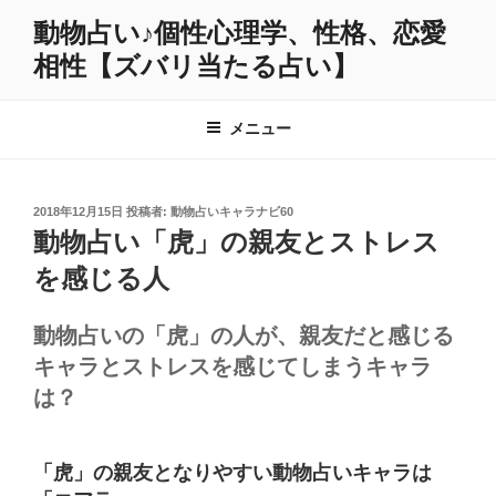
コ
動物占い♪個性心理学、性格、恋愛
ン
相性【ズバリ当たる占い】
テ
ン
ツ
メニュー
へ
ス
キ
投
2018年12月15日
投稿者:
動物占いキャラナビ60
ッ
稿
動物占い「虎」の親友とストレス
プ
日:
を感じる人
動物占いの「虎」の人が、親友だと感じる
キャラとストレスを感じてしまうキャラ
は？
「虎」の親友となりやすい動物占いキャラは