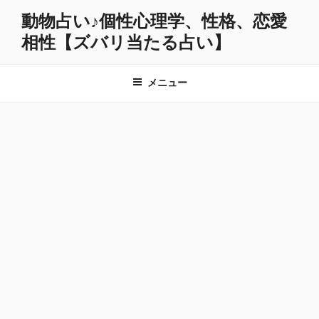
コ
動物占い♪個性心理学、性格、恋愛
ン
相性【ズバリ当たる占い】
テ
ン
ツ
メニュー
へ
ス
キ
ッ
プ