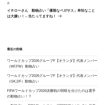
ゲ
次
次
の
ー
イチローさん 動物占い「優雅なペガサス」卑怯なこと
投
シ
は大嫌い！←当たってますね！
稿
ョ
ン
最近の投稿
ワールドカップ2026グループF【オランダ】代表メンバー
（MF,FW）動物占い
ワールドカップ2026グループF【オランダ】代表メンバー
（GK,DF）動物占い
FIFAワールドカップ2026決勝戦の明暗を分けたのは選手
の動物占い！？