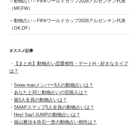
～動物占い～FIFAワールドカップ2026アルゼンチン代表
（MF,FW）
～動物占い～FIFAワールドカップ2026アルゼンチン代表
（GK,DF）
オススメ記事
・
【まとめ】動物占い恋愛相性・デートH・好きなタイプ
は？
・
Snow manメンバー9人の動物占いは？
・
あなたと同じ動物占いの芸能人は？
・
嵐5人全員の動物占いは？
・
SMAPスマップ5人全員の動物占いは？
・
Hey! Say! JUMPの動物占いは？
・
福山雅治＆吹石一恵の動物占い相性は？