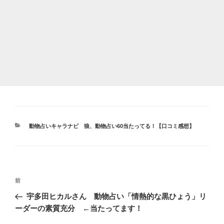
カ
動物占いキャラナビ 狼
、
動物占い60当たってる！【口コミ感想】
テ
ゴ
リ
ー
投
前
前
稿
の
宇多田ヒカルさん 動物占い「情熱的な黒ひょう」リ
ナ
投
ーダーの素質充分 ←当たってます！
ビ
稿