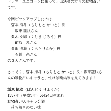
ドラマ「ユニコーンに乗って」出演者の方々の動物占い
です。
今回ピックアップしたのは、
森本 海斗（もりもと かいと）役
坂東 龍汰さん
栗木 次郎（くりき じろう）役
前原 滉さん
倉田 凛花（くらたりんか）役
石川 恋さん
の３人さんです。
さっそく、森本 海斗（もりもと かいと）役：坂東龍汰さ
んの動物占いキャラと、性格診断結果を見てみます！
坂東 龍汰（ばんどう りょうた）
1997年（平成9年）5月24日生まれ
動物占い60キャラ分類
落ち着きのない猿