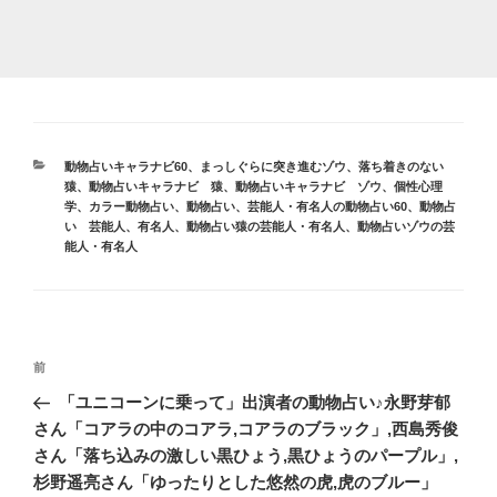
カ
動物占いキャラナビ60
、
まっしぐらに突き進むゾウ
、
落ち着きのない
テ
猿
、
動物占いキャラナビ 猿
、
動物占いキャラナビ ゾウ
、
個性心理
ゴ
学
、
カラー動物占い
、
動物占い
、
芸能人・有名人の動物占い60
、
動物占
リ
い 芸能人、有名人
、
動物占い猿の芸能人・有名人
、
動物占いゾウの芸
ー
能人・有名人
投
前
前
稿
の
「ユニコーンに乗って」出演者の動物占い♪永野芽郁
ナ
投
さん「コアラの中のコアラ,コアラのブラック」,西島秀俊
ビ
稿
さん「落ち込みの激しい黒ひょう,黒ひょうのパープル」,
ゲ
杉野遥亮さん「ゆったりとした悠然の虎,虎のブルー」