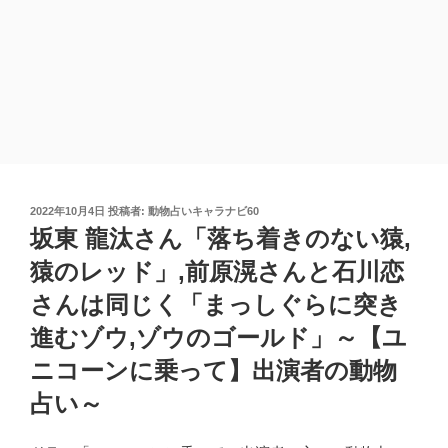
投
2022年10月4日
投稿者:
動物占いキャラナビ60
稿
坂東 龍汰さん「落ち着きのない猿,
日:
猿のレッド」,前原滉さんと石川恋
さんは同じく「まっしぐらに突き
進むゾウ,ゾウのゴールド」～【ユ
ニコーンに乗って】出演者の動物
占い～