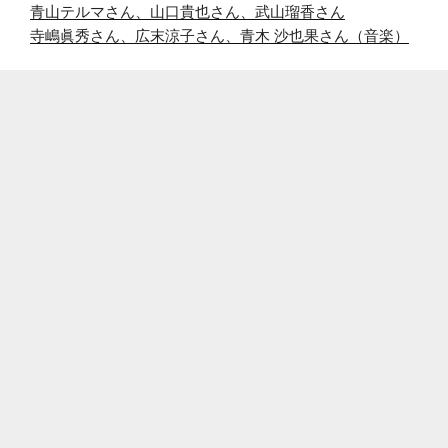
青山テルマさん、山口貴也さん、武山瑠香さん
寺嶋眞秀さん、広末涼子さん、青木 沙也果さん（音楽）