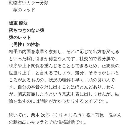
動物占いカラー分類
猿のレッド
坂東 龍汰
落ちつきのない猿
猿のレッド
（男性）の性格
相手の内面を素早く察知し、それに応じて出方を変える
といった駆け引きが得意な人です。社交的で親分肌で、
秩序や上下関係を重んじることもできるため、正統派の
世渡り上手、と言えるでしょう。幾分、そそっかしいと
ころがあるものの、状況の理解も早く、頭の良い人で
す。自分の本音を外に出すことはほとんどありません
が、初志貫徹しようという意志も表に出しませんが、結
論を出すのには時間がかかったりするタイプです。
続いては、栗木 次郎（くりき じろう）役：前原 滉さん
の動物占いキャラとその性格診断です。