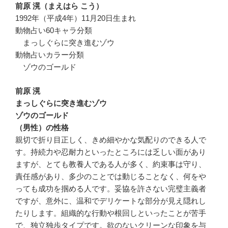
前原 滉（まえはら こう）
1992年（平成4年）11月20日生まれ
動物占い60キャラ分類
まっしぐらに突き進むゾウ
動物占いカラー分類
ゾウのゴールド
前原 滉
まっしぐらに突き進むゾウ
ゾウのゴールド
（男性）の性格
親切で折り目正しく、きめ細やかな気配りのできる人で
す。持続力や忍耐力といったところには乏しい面があり
ますが、とても教養人である人が多く、約束事は守り、
責任感があり、多少のことでは動じることなく、何をや
っても成功を掴める人です。妥協を許さない完璧主義者
ですが、意外に、温和でデリケートな部分が見え隠れし
たりします。組織的な行動や根回しといったことが苦手
で、独立独歩タイプです。欲のないクリーンな印象を与