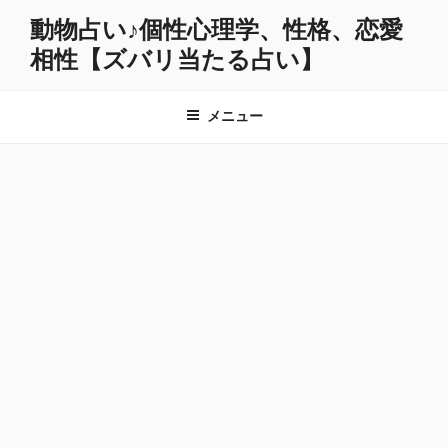
コ
動物占い♪個性心理学、性格、恋愛
ン
相性【ズバリ当たる占い】
テ
ン
ツ
メニュー
へ
ス
キ
ッ
プ