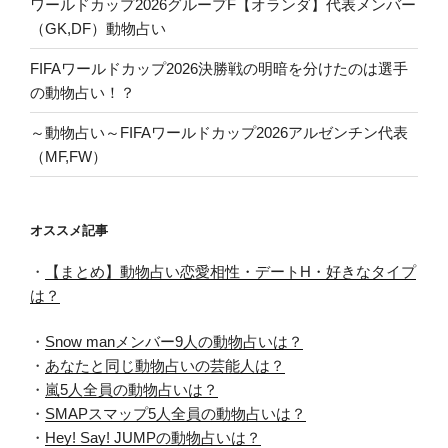
ワールドカップ2026グループF【オランダ】代表メンバー
（GK,DF）動物占い
FIFAワールドカップ2026決勝戦の明暗を分けたのは選手
の動物占い！？
～動物占い～FIFAワールドカップ2026アルゼンチン代表
（MF,FW）
オススメ記事
・
【まとめ】動物占い恋愛相性・デートH・好きなタイプ
は？
・
Snow manメンバー9人の動物占いは？
・
あなたと同じ動物占いの芸能人は？
・
嵐5人全員の動物占いは？
・
SMAPスマップ5人全員の動物占いは？
・
Hey! Say! JUMPの動物占いは？