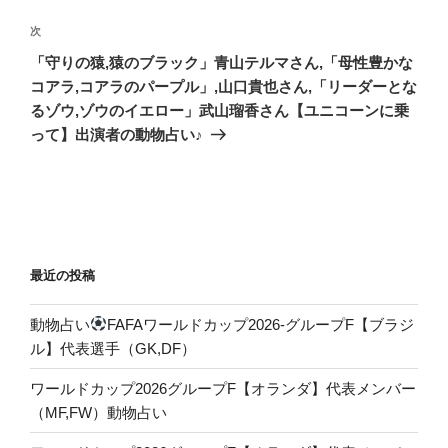
ー
次
次
シ
の
「守りの猿,猿のブラック」青山テルマさん,「母性豊かな
ョ
投
コアラ,コアラのパープル」,山口貴也さん,「リーダーとな
ン
稿
るゾウ,ゾウのイエロー」武山瑠香さん【ユニコーンに乗
って】出演者の動物占い♪
最近の投稿
動物占い
FAFAワールドカップ2026-グループF【ブラジ
ル】代表選手（GK,DF）
ワールドカップ2026グループF【オランダ】代表メンバー
（MF,FW）動物占い