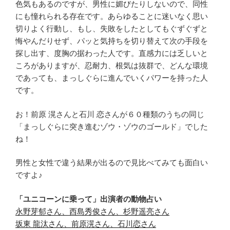
色気もあるのですが、男性に媚びたりしないので、同性
にも憧れられる存在です。あらゆることに迷いなく思い
切りよく行動し、もし、失敗をしたとしてもぐずぐずと
悔やんだりせず、パッと気持ちを切り替えて次の手段を
探し出す、度胸の据わった人です。直感力には乏しいと
ころがありますが、忍耐力、根気は抜群で、どんな環境
であっても、まっしぐらに進んでいくパワーを持った人
です。
お！前原 滉さんと石川 恋さんが６０種類のうちの同じ
「まっしぐらに突き進むゾウ・ゾウのゴールド」でした
ね！
男性と女性で違う結果が出るので見比べてみても面白い
ですよ♪
「ユニコーンに乗って」出演者の動物占い
永野芽郁さん、西島秀俊さん、杉野遥亮さん
坂東 龍汰さん、前原滉さん、石川恋さん