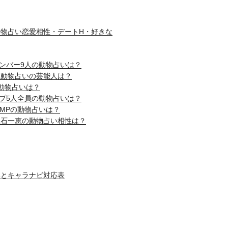
物占い恋愛相性・デートH・好きな
nメンバー9人の動物占いは？
じ動物占いの芸能人は？
動物占いは？
ップ5人全員の動物占いは？
! JUMPの動物占いは？
吹石一恵の動物占い相性は？
いとキャラナビ対応表