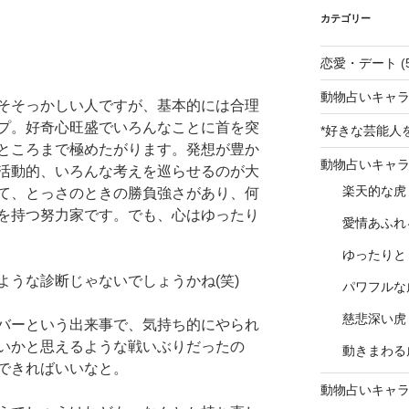
カテゴリー
恋愛・デート
(
動物占いキャラ
そそっかしい人ですが、基本的には合理
プ。好奇心旺盛でいろんなことに首を突
*好きな芸能人
ところまで極めたがります。発想が豊か
動物占いキャ
活動的、いろんな考えを巡らせるのが大
楽天的な虎
て、とっさのときの勝負強さがあり、何
を持つ努力家です。でも、心はゆったり
愛情あふれ
ゆったりと
ような診断じゃないでしょうかね(笑)
パワフルな
慈悲深い虎
バーという出来事で、気持ち的にやられ
いかと思えるような戦いぶりだったの
動きまわる
できればいいなと。
動物占いキャ