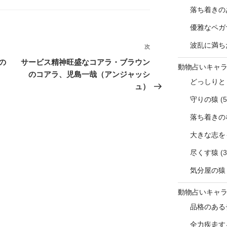
落ち着きの
優雅なペガ
波乱に満ち
次
次
の
の
サービス精神旺盛なコアラ・ブラウン
動物占いキャ
投
のコアラ、児島一哉（アンジャッシ
どっしりと
稿
ュ）
守りの猿
(5
落ち着きの
大きな志を
尽くす猿
(3
気分屋の猿
動物占いキャ
品格のある
全力疾走す