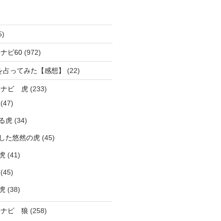
5)
ナビ60
(972)
を占ってみた【感想】
(22)
ラナビ 虎
(233)
(47)
る虎
(34)
した悠然の虎
(45)
虎
(41)
(45)
虎
(38)
ラナビ 狼
(258)