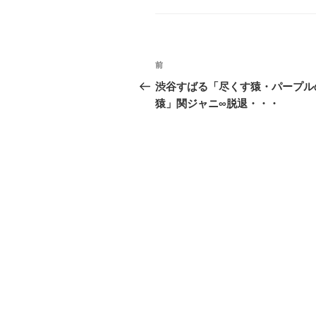
ゴ
リ
ー
投
前
前
稿
の
渋谷すばる「尽くす猿・パープル
投
猿」関ジャニ∞脱退・・・
ナ
稿
ビ
ゲ
ー
シ
ョ
ン