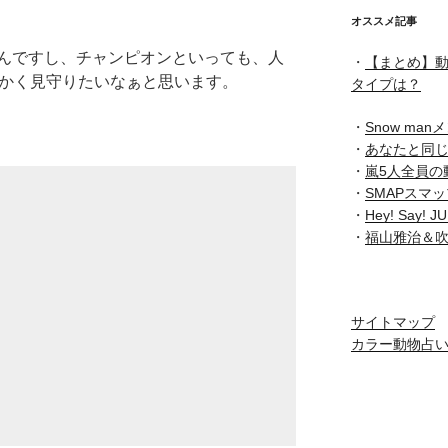
オススメ記事
んですし、チャンピオンといっても、人
・
【まとめ】動
暖かく見守りたいなぁと思います。
タイプは？
・
Snow ma
・
あなたと同
・
嵐5人全員の
・
SMAPスマ
・
Hey! Say
・
福山雅治＆
サイトマップ
カラー動物占