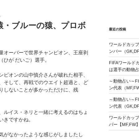
0
猿・ブルーの猿、プロボ
最近の投稿
ワールドカップ
ンバー（GK,D
量オーバーで世界チャンピオン、王座剥
（ひが だいご）選手。
FIFAワールド
は選手の動物
ンピオンの山中慎介さんが破れた相手、
～動物占い～FI
、そして、再戦でのウエイト超過と、ど
ン代表（MF,F
りしないことが多かっただけに、残
～動物占い～FI
ン代表（GK,D
、ルイス・ネリと一緒に考えるのはちょ
ワールドカップ
いきですかね。
バー【MF,FW
気がなかったような感じがしましたし