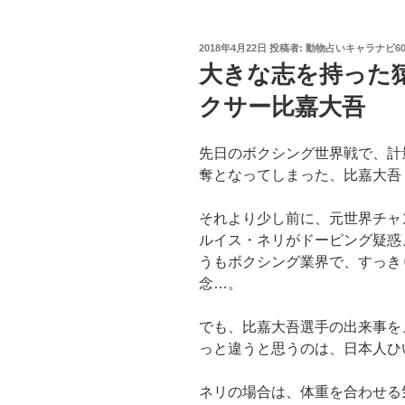
投
2018年4月22日
投稿者:
動物占いキャラナビ6
稿
大きな志を持った
日:
クサー比嘉大吾
先日のボクシング世界戦で、計
奪となってしまった、比嘉大吾
それより少し前に、元世界チャ
ルイス・ネリがドーピング疑惑
うもボクシング業界で、すっき
念…。
でも、比嘉大吾選手の出来事を
っと違うと思うのは、日本人ひ
ネリの場合は、体重を合わせる