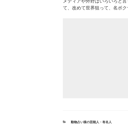
メディアや外野はいろいろと言
て、改めて世界狙って、名ボク
カ
動物占い猿の芸能人・有名人
テ