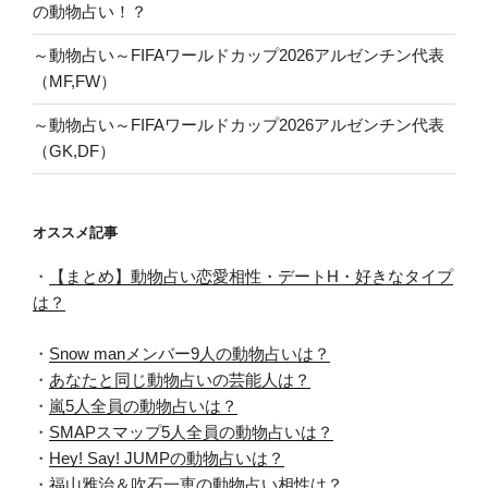
の動物占い！？
～動物占い～FIFAワールドカップ2026アルゼンチン代表
（MF,FW）
～動物占い～FIFAワールドカップ2026アルゼンチン代表
（GK,DF）
オススメ記事
・
【まとめ】動物占い恋愛相性・デートH・好きなタイプ
は？
・
Snow manメンバー9人の動物占いは？
・
あなたと同じ動物占いの芸能人は？
・
嵐5人全員の動物占いは？
・
SMAPスマップ5人全員の動物占いは？
・
Hey! Say! JUMPの動物占いは？
・
福山雅治＆吹石一恵の動物占い相性は？