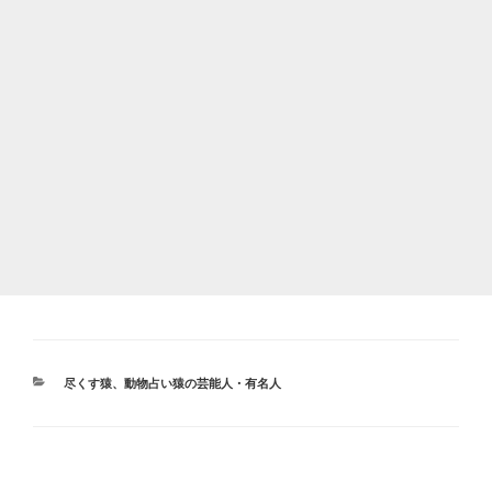
カ
尽くす猿
、
動物占い猿の芸能人・有名人
テ
ゴ
リ
ー
投