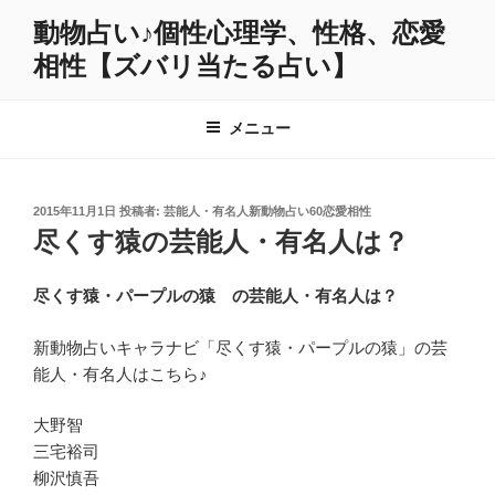
コ
動物占い♪個性心理学、性格、恋愛
ン
相性【ズバリ当たる占い】
テ
ン
ツ
メニュー
へ
ス
キ
投
2015年11月1日
投稿者:
芸能人・有名人新動物占い60恋愛相性
ッ
稿
尽くす猿の芸能人・有名人は？
プ
日:
尽くす猿・パープルの猿 の芸能人・有名人は？
新動物占いキャラナビ「尽くす猿・パープルの猿」の芸
能人・有名人はこちら♪
大野智
三宅裕司
柳沢慎吾