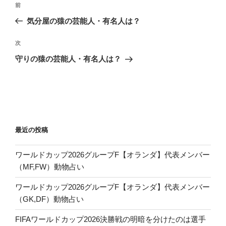
前
前
稿
の
気分屋の猿の芸能人・有名人は？
ナ
投
ビ
稿
次
次
ゲ
の
守りの猿の芸能人・有名人は？
投
ー
稿
シ
ョ
ン
最近の投稿
ワールドカップ2026グループF【オランダ】代表メンバー
（MF,FW）動物占い
ワールドカップ2026グループF【オランダ】代表メンバー
（GK,DF）動物占い
FIFAワールドカップ2026決勝戦の明暗を分けたのは選手