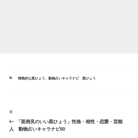
カ
情熱的な黒ひょう
、
動物占いキャラナビ 黒ひょう
テ
ゴ
リ
ー
投
前
前
稿
の
「面倒見のいい黒ひょう」性格・相性・恋愛・芸能
ナ
投
人 動物占いキャラナビ60
ビ
稿