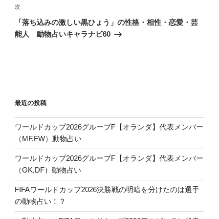
ゲ
次
次
の
ー
「落ち込みの激しい黒ひょう」の性格・相性・恋愛・芸
投
シ
能人 動物占いキャラナビ60
稿
ョ
ン
最近の投稿
ワールドカップ2026グループF【オランダ】代表メンバー
（MF,FW）動物占い
ワールドカップ2026グループF【オランダ】代表メンバー
（GK,DF）動物占い
FIFAワールドカップ2026決勝戦の明暗を分けたのは選手
の動物占い！？