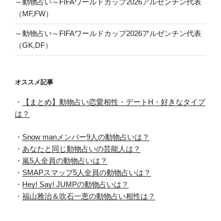
～動物占い～FIFAワールドカップ2026アルゼンチン代表
（MF,FW）
～動物占い～FIFAワールドカップ2026アルゼンチン代表
（GK,DF）
オススメ記事
・
【まとめ】動物占い恋愛相性・デートH・好きなタイプ
は？
・
Snow manメンバー9人の動物占いは？
・
あなたと同じ動物占いの芸能人は？
・
嵐5人全員の動物占いは？
・
SMAPスマップ5人全員の動物占いは？
・
Hey! Say! JUMPの動物占いは？
・
福山雅治＆吹石一恵の動物占い相性は？