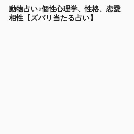
コ
動物占い♪個性心理学、性格、恋愛
ン
相性【ズバリ当たる占い】
テ
ン
ツ
へ
ス
キ
ッ
プ