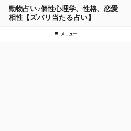
コ
動物占い♪個性心理学、性格、恋愛
ン
相性【ズバリ当たる占い】
テ
ン
ツ
メニュー
へ
ス
キ
ッ
プ