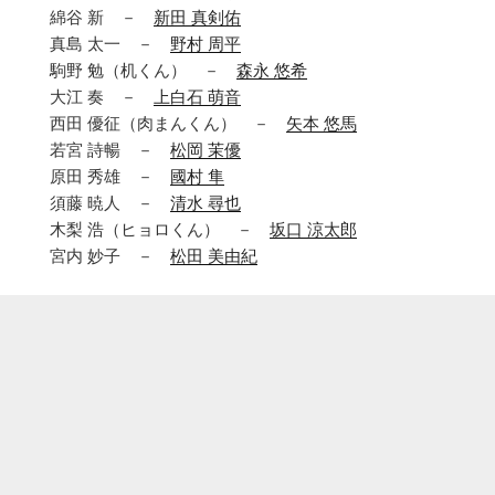
綿谷 新 －
新田 真剣佑
真島 太一 －
野村 周平
駒野 勉（机くん） －
森永 悠希
大江 奏 －
上白石 萌音
西田 優征（肉まんくん） －
矢本 悠馬
若宮 詩暢 －
松岡 茉優
原田 秀雄 －
國村 隼
須藤 暁人 －
清水 尋也
木梨 浩（ヒョロくん） －
坂口 涼太郎
宮内 妙子 －
松田 美由紀