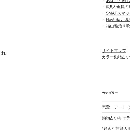
・
あなたと同
・
嵐5人全員の
・
SMAPスマ
・
Hey! Say
・
福山雅治＆
サイトマップ
まれ
カラー動物占
カテゴリー
恋愛・デート
(
動物占いキャラ
*好きな芸能人