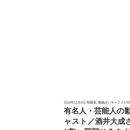
投
2025年11月5日
投稿者:
動物占いキャラナビ6
稿
有名人・芸能人の
日:
ャスト／酒井大成さ