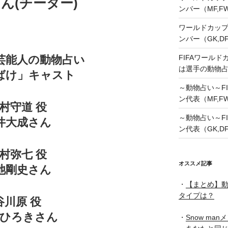
ん(チーター)
ンバー（MF,
ワールドカップ
ンバー（GK,D
FIFAワールド
芸能人の動物占い
は選手の動物
ばけ」キャスト
～動物占い～FI
ン代表（MF,F
村守道 役
～動物占い～FI
井大成さん
ン代表（GK,D
村弥七 役
オススメ記事
池剛史さん
・
【まとめ】動
タイプは？
谷川原 役
部ひろきさん
・
Snow ma