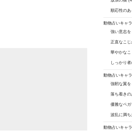
放浪の狼
(4
順応性のあ
動物占いキャ
強い意志を
正直なこじ
華やかなこ
しっかり者
動物占いキャ
強靭な翼を
落ち着きの
優雅なペガ
波乱に満ち
動物占いキャ