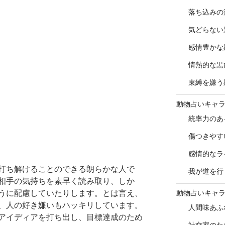
落ち込みの
気どらない
感情豊かな
情熱的な黒
束縛を嫌う
動物占いキャ
統率力のあ
傷つきやす
感情的なラ
打ち解けることのできる朗らかな人で
我が道を行
相手の気持ちを素早く読み取り、しか
動物占いキャ
うに配慮していたりします。とは言え、
、人の好き嫌いもハッキリしています。
人間味あふ
アイディアを打ち出し、目標達成のため