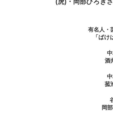
(虎)・岡部ひろきさ
有名人・
「ばけ
中
酒
中
菰
岡