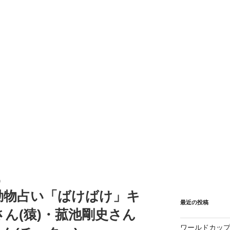
0
動物占い「ばけばけ」キ
最近の投稿
ん(猿)・菰池剛史さん
ワールドカップ