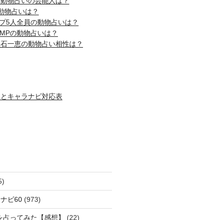
じ動物占いの芸能人は？
動物占いは？
ップ5人全員の動物占いは？
! JUMPの動物占いは？
吹石一恵の動物占い相性は？
いとキャラナビ対応表
5)
ナビ60
(973)
を占ってみた【感想】
(22)