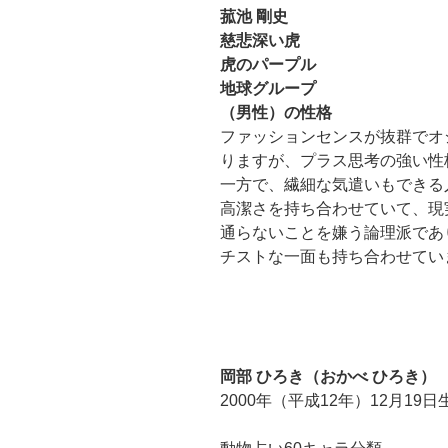
菰池 剛史
慈悲深い虎
虎のパープル
地球グループ
（男性）の性格
ファッションセンスが抜群でオ
りますが、プラス思考の強い性
一方で、繊細な気遣いもできる
高潔さを持ち合わせていて、現
通らないことを嫌う論理派であ
チストな一面も持ち合わせてい
岡部 ひろき（おかべ ひろき）
2000年（平成12年）12月19日