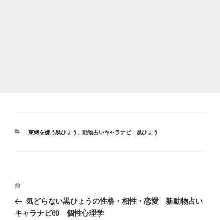
カ
束縛を嫌う黒ひょう
、
動物占いキャラナビ 黒ひょう
テ
ゴ
リ
ー
投
前
前
稿
の
気どらない黒ひょうの性格・相性・恋愛 新動物占い
ナ
投
キャラナビ60 個性心理学