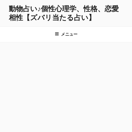
コ
動物占い♪個性心理学、性格、恋愛
ン
相性【ズバリ当たる占い】
テ
ン
ツ
メニュー
へ
ス
キ
ッ
プ