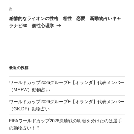
ビ
稿
ゲ
次
次
の
ー
感情的なライオンの性格 相性 恋愛 新動物占いキャ
投
シ
ラナビ60 個性心理学
稿
ョ
ン
最近の投稿
ワールドカップ2026グループF【オランダ】代表メンバー
（MF,FW）動物占い
ワールドカップ2026グループF【オランダ】代表メンバー
（GK,DF）動物占い
FIFAワールドカップ2026決勝戦の明暗を分けたのは選手
の動物占い！？