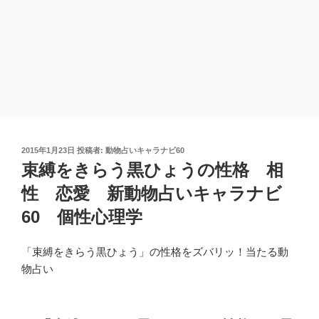
投
2015年1月23日
投稿者:
動物占いキャラナビ60
稿
束縛をきらう黒ひょうの性格 相
日:
性 恋愛 新動物占いキャラナビ
60 個性心理学
「束縛をきらう黒ひょう」の性格をズバリッ！当たる動
物占い