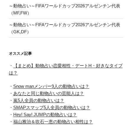
～動物占い～FIFAワールドカップ2026アルゼンチン代表
（MF,FW）
～動物占い～FIFAワールドカップ2026アルゼンチン代表
（GK,DF）
オススメ記事
・
【まとめ】動物占い恋愛相性・デートH・好きなタイプ
は？
・
Snow manメンバー9人の動物占いは？
・
あなたと同じ動物占いの芸能人は？
・
嵐5人全員の動物占いは？
・
SMAPスマップ5人全員の動物占いは？
・
Hey! Say! JUMPの動物占いは？
・
福山雅治＆吹石一恵の動物占い相性は？