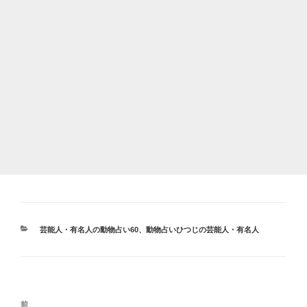
カ
芸能人・有名人の動物占い60
、
動物占いひつじの芸能人・有名人
テ
ゴ
リ
ー
投
前
前