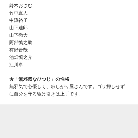
鈴木おさむ
竹中直人
中澤裕子
山下達郎
山下徹大
阿部慎之助
有野晋哉
池畑慎之介
江川卓
★「無邪気なひつじ」の性格
無邪気で心優しく、寂しがり屋さんです。ゴリ押しせず
に自分を守る駆け引きは上手です。