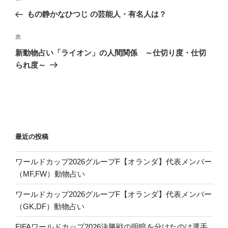
稿
の
もの静かなひつじ の芸能人・有名人は？
ナ
投
ビ
稿
次
次
ゲ
の
新動物占い「ライオン」の人間関係 ～仕切り度・仕切
投
ー
られ度～
稿
シ
ョ
ン
最近の投稿
ワールドカップ2026グループF【オランダ】代表メンバー
（MF,FW）動物占い
ワールドカップ2026グループF【オランダ】代表メンバー
（GK,DF）動物占い
FIFAワールドカップ2026決勝戦の明暗を分けたのは選手