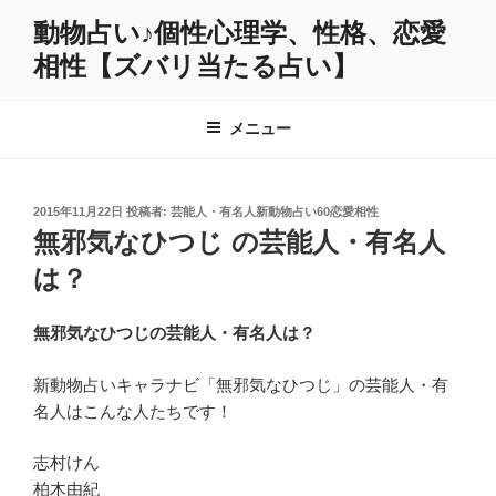
コ
動物占い♪個性心理学、性格、恋愛
ン
相性【ズバリ当たる占い】
テ
ン
ツ
メニュー
へ
ス
キ
投
2015年11月22日
投稿者:
芸能人・有名人新動物占い60恋愛相性
ッ
稿
無邪気なひつじ の芸能人・有名人
プ
日:
は？
無邪気なひつじの芸能人・有名人は？
新動物占いキャラナビ「無邪気なひつじ」の芸能人・有
名人はこんな人たちです！
志村けん
柏木由紀