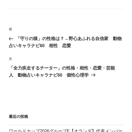
テ
ゴ
リ
ー
投
前
前
稿
の
「守りの猿」の性格は？→野心あふれる自信家 動物
ナ
投
占いキャラナビ60 相性 恋愛
ビ
稿
ゲ
次
次
の
ー
「全力疾走するチーター」の性格・相性・恋愛・芸能
投
シ
人 動物占いキャラナビ60 個性心理学
稿
ョ
ン
最近の投稿
ワールドカップ2026グループF【オランダ】代表メンバー