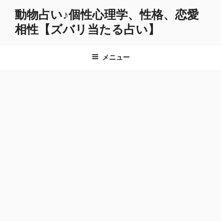
コ
動物占い♪個性心理学、性格、恋愛
ン
相性【ズバリ当たる占い】
テ
ン
ツ
メニュー
へ
ス
キ
ッ
プ