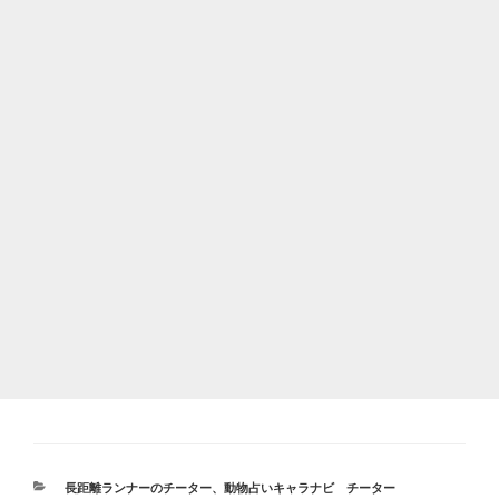
カ
長距離ランナーのチーター
、
動物占いキャラナビ チーター