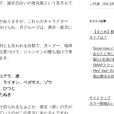
で、誕生日占いの進化版という見方もで
ン代表（GK,D
がありますが、これらのキャラクター
オススメ記事
分けられ、月グループは、満月・新月に
・
【まとめ】動
タイプは？
則とも言われる分類で、月＝グー、地球
・
Snow ma
位置づけで、ジャンケンの勝ち負けで考
・
あなたと同
ます。
・
嵐5人全員の
・
SMAPスマ
・
Hey! Say
・
福山雅治＆
コアラ、虎
、ライオン、ペガサス、ゾウ
、ひつじ
たぬき
サイトマップ
カラー動物占
仕切られるなぁとか、彼女（彼）の方が
ていうのがこの見方にあたるんですね。