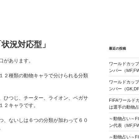
「状況対応型」
最近の投稿
口があります。
ワールドカップ
ンバー（MF,
１２種類の動物キャラで分けられる分類
ワールドカップ
ンバー（GK,D
、ひつじ、チーター、ライオン、ペガサ
FIFAワールド
１２キャラです。
は選手の動物
～動物占い～FI
つ、ないしは６つの分類が加わって６０
ン代表（MF,F
。
～動物占い～FI