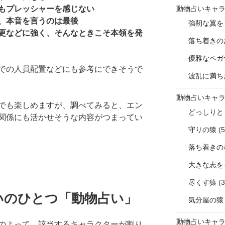
動物占いキャ
もプレッシャーを感じない
、本音を言うのは最後
強靭な翼を
更などに強く、そんなときこそ本領を発
落ち着きの
優雅なペガ
での人員配置などにも参考にできそうで
波乱に満ち
動物占いキャ
でも楽しめますが、調べてみると、エン
どっしりと
関係にも活かせそうな内容がつまってい
守りの猿
(5
落ち着きの
大きな志を
尽くす猿
(3
いのひとつ「動物占い」
気分屋の猿
動物占いキャ
のよって、該当するキャラクターが割り