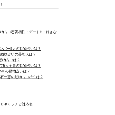
F）
物占い恋愛相性・デートH・好きな
nメンバー9人の動物占いは？
じ動物占いの芸能人は？
動物占いは？
ップ5人全員の動物占いは？
! JUMPの動物占いは？
吹石一恵の動物占い相性は？
いとキャラナビ対応表