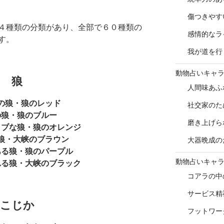
傷つきやす
４種類の分類があり、全部で６０種類の
感情的なラ
す。
我が道を行
動物占いキャ
狼
人間味あふ
の狼・狼のレッド
社交家のた
の狼・狼のブルー
磨き上げら
ィブな狼・狼のオレンジ
狼・大峡のブラウン
大器晩成の
ある狼・狼のパープル
動物占いキャ
れる狼・大峡のブラック
コアラの中
サービス精
こじか
フットワー