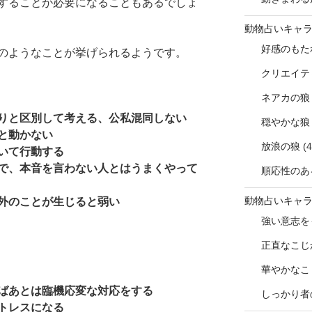
することが必要になることもあるでしょ
動物占いキャ
好感のもた
のようなことが挙げられるようです。
クリエイテ
ネアカの狼
りと区別して考える、公私混同しない
穏やかな狼
と動かない
放浪の狼
(4
いて行動する
で、本音を言わない人とはうまくやって
順応性のあ
動物占いキャ
外のことが生じると弱い
強い意志を
正直なこじ
華やかなこ
ばあとは臨機応変な対応をする
しっかり者
トレスになる