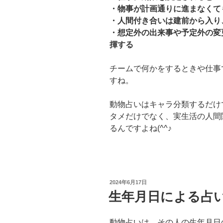
・物事が計画通りに進まなくて
・人間付き合いは建前から入り
・想定外の出来事や予定外の変
揮する
チームで何かをするときや仕事
すね。
動物占いはキャラ分類するだけ
タメだけでなく、実生活の人間
るんですよね(^^♪
投
2024年6月17日
稿
生年月日による占
日:
動物占いは、その人の生年月日