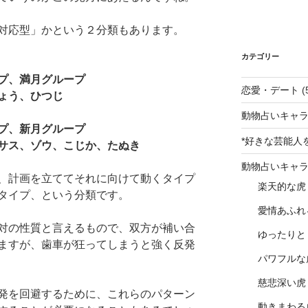
対応型」かという２分類もあります。
カテゴリー
プ、満月グループ
恋愛・デート
(
ょう、ひつじ
動物占いキャラ
プ、新月グループ
*好きな芸能人
ス、ゾウ、こじか、たぬき
動物占いキャ
、計画を立ててそれに向けて動くタイプ
楽天的な虎
タイプ、という分類です。
愛情あふれ
対の性質と言えるもので、双方が補い合
ゆったりと
ますが、歯車が狂ってしまうと強く反発
パワフルな
慈悲深い虎
発を回避するために、これらのパターン
動きまわる