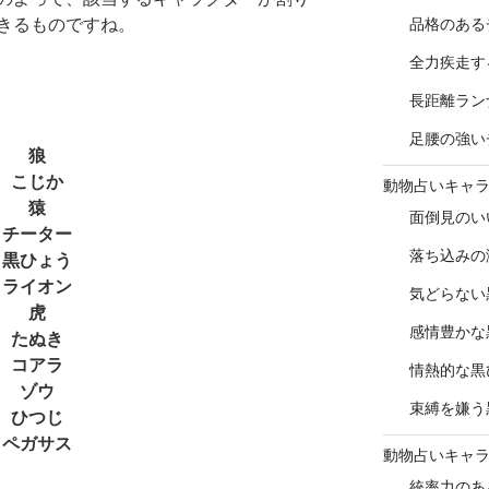
品格のある
きるものですね。
全力疾走す
長距離ラン
足腰の強い
狼
こじか
動物占いキャ
猿
面倒見のい
チーター
落ち込みの
黒ひょう
ライオン
気どらない
虎
感情豊かな
たぬき
コアラ
情熱的な黒
ゾウ
束縛を嫌う
ひつじ
ペガサス
動物占いキャ
統率力のあ