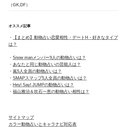
（GK,DF）
オススメ記事
・
【まとめ】動物占い恋愛相性・デートH・好きなタイプ
は？
・
Snow manメンバー9人の動物占いは？
・
あなたと同じ動物占いの芸能人は？
・
嵐5人全員の動物占いは？
・
SMAPスマップ5人全員の動物占いは？
・
Hey! Say! JUMPの動物占いは？
・
福山雅治＆吹石一恵の動物占い相性は？
サイトマップ
カラー動物占いとキャラナビ対応表