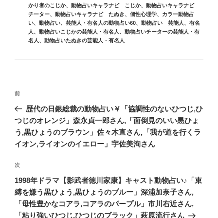
テ
かり者のこじか
、
動物占いキャラナビ こじか
、
動物占いキャラナビ
ゴ
チーター
、
動物占いキャラナビ たぬき
、
個性心理学
、
カラー動物占
リ
い
、
動物占い
、
芸能人・有名人の動物占い60
、
動物占い 芸能人、有名
ー
人
、
動物占いこじかの芸能人・有名人
、
動物占いチーターの芸能人・有
名人
、
動物占いたぬきの芸能人・有名人
投
前
前
稿
の
歴代の日銀総裁の動物占い￥「協調性のないひつじ,ひ
ナ
投
つじのオレンジ」森永貞一郎さん,「面倒見のいい黒ひょ
ビ
稿
う,黒ひょうのブラウン」佐々木直さん,「我が道を行くラ
ゲ
イオン,ライオンのイエロー」宇佐美洵さん
ー
次
次
シ
の
1998年ドラマ【影武者徳川家康】キャスト動物占い♪「束
ョ
投
縛を嫌う黒ひょう,黒ひょうのブルー」深浦加奈子さん,
ン
稿
「母性豊かなコアラ,コアラのパープル」市川右近さん,
「粘り強いひつじ,ひつじのブラック」萩原流行さん