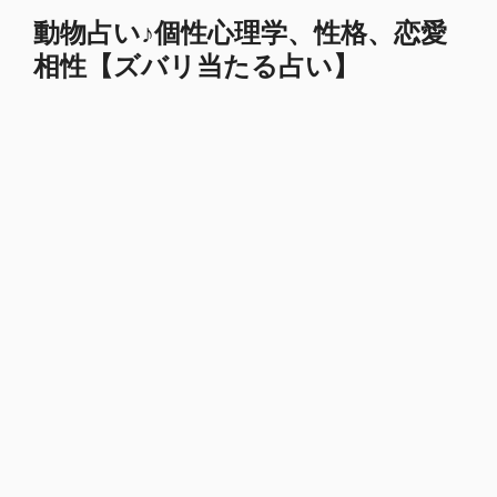
コ
動物占い♪個性心理学、性格、恋愛
ン
相性【ズバリ当たる占い】
テ
ン
ツ
へ
ス
キ
ッ
プ