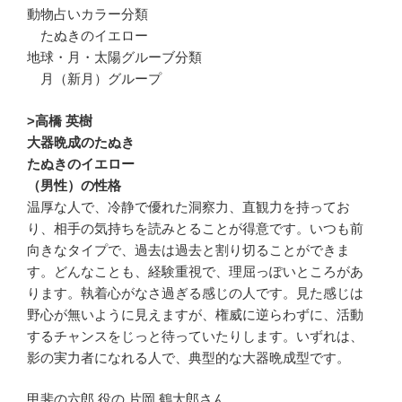
動物占いカラー分類
たぬきのイエロー
地球・月・太陽グルーブ分類
月（新月）グループ
>高橋 英樹
大器晩成のたぬき
たぬきのイエロー
（男性）の性格
温厚な人で、冷静で優れた洞察力、直観力を持ってお
り、相手の気持ちを読みとることが得意です。いつも前
向きなタイプで、過去は過去と割り切ることができま
す。どんなことも、経験重視で、理屈っぽいところがあ
ります。執着心がなさ過ぎる感じの人です。見た感じは
野心が無いように見えますが、権威に逆らわずに、活動
するチャンスをじっと待っていたりします。いずれは、
影の実力者になれる人で、典型的な大器晩成型です。
甲斐の六郎 役の 片岡 鶴太郎さん。