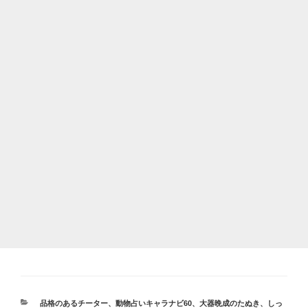
カ
品格のあるチーター
、
動物占いキャラナビ60
、
大器晩成のたぬき
、
しっ