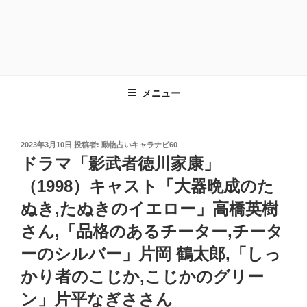
メニュー
投
2023年3月10日
投稿者:
動物占いキャラナビ60
稿
ドラマ「影武者徳川家康」
日:
（1998）キャスト「大器晩成のた
ぬき,たぬきのイエロー」高橋英樹
さん,「品格のあるチーター,チータ
ーのシルバー」片岡 鶴太郎,「しっ
かり者のこじか,こじかのグリー
ン」片平なぎささん