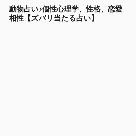
コ
動物占い♪個性心理学、性格、恋愛
ン
相性【ズバリ当たる占い】
テ
ン
ツ
へ
ス
キ
ッ
プ