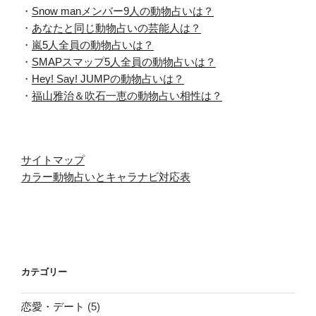
・
Snow manメンバー9人の動物占いは？
・
あなたと同じ動物占いの芸能人は？
・
嵐5人全員の動物占いは？
・
SMAPスマップ5人全員の動物占いは？
・
Hey! Say! JUMPの動物占いは？
・
福山雅治＆吹石一恵の動物占い相性は？
サイトマップ
カラー動物占いとキャラナビ対応表
カテゴリー
恋愛・デート
(5)