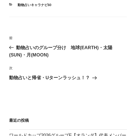
カ
動物占いキャラナビ60
テ
ゴ
リ
ー
投
前
前
稿
の
動物占いのグループ分け 地球(EARTH)・太陽
ナ
投
(SUN)・月(MOON)
ビ
稿
ゲ
次
次
の
ー
動物占いと帰省・Uターンラッシュ！？
投
シ
稿
ョ
ン
最近の投稿
ワールドカップ2026グループF【オランダ】代表メンバー