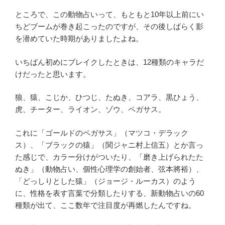
ところで、この動物占いって、もともと10年以上前にい
ちどブームが巻き起こったのですが、その後しばらく影
を潜めていた時期がありましたよね。
いちばん初めにブレイクしたときは、12種類のキャラだ
けだったと思います。
狼、猿、こじか、ひつじ、たぬき、コアラ、黒ひょう、
虎、チーター、ライオン、ゾウ、ペガサス。
これに「ゴールドのペガサス」（マツコ・デラック
ス）、「ブラックの猿」（関ジャニ村上信五）とか言っ
た感じで、カラー分けがついたり、「磨き上げられたた
ぬき」（動物占い、個性心理学の創始者、弦本將裕）、
「どっしりとした猿」（ジョージ・ルーカス）のよう
に、性格を表す言葉で分類したりする、新動物占いの60
種類が出て、ここ数年で注目度が再燃したんですね。